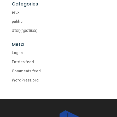
Categories
jeux
public
στοιχηματικες
Meta
Log in
Entries feed
Comments feed
WordPress.org