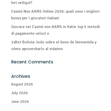
het veiligst?
Casinò Non AAMS Online 2026: quali sono i migliori
bonus per i giocatori italiani
Giocare nei Casinò non AAMS in Italia: top 5 metodi
di pagamento veloci e
1xBet Bolivia: todo sobre el bono de bienvenida y
cómo aprovecharlo al máximo
Recent Comments
Archives
August 2026
July 2026
June 2026